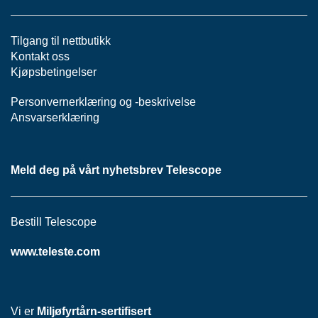
S
J
E
Tilgang til nettbutikk
/
Kontakt oss
I
Kjøpsbetingelser
N
S
T
Personvernerklæring
og -
beskrivelse
R
Ansvarserklæring
U
M
E
N
Meld deg på vårt nyhetsbrev Telescope
T
E
R
Bestill Telescope
www.teleste.com
F
I
B
E
R
Vi er
Miljøfyrtårn-sertifisert