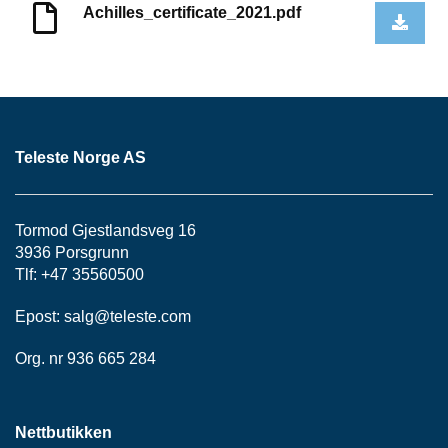
K
Achilles_certificate_2021.pdf
J
Ø
T
E
B
O
K
Teleste Norge AS
S
E
R
/
Tormod Gjestlandsveg 16
S
3936 Porsgrunn
K
A
Tlf: +47 35560500
P
Epost:
salg@teleste.
com
Org. nr 936 665 284
M
O
N
T
Nettbutikken
A