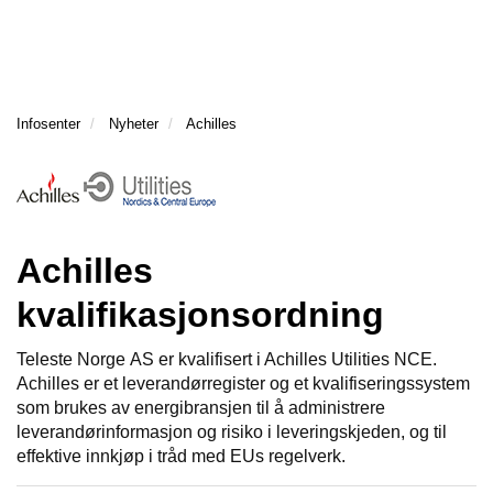
g
l
l
g
e
e
T
l
n
n
I
e
a
a
L
n
v
v
B
Infosenter
Nyheter
Achilles
a
A
i
i
v
K
g
g
E
i
a
a
T
g
t
t
I
a
i
i
L
t
o
Achilles
o
F
i
n
n
O
kvalifikasjonsordning
o
R
n
S
I
Teleste Norge AS er kvalifisert i Achilles Utilities NCE.
D
Achilles er et leverandørregister og et kvalifiseringssystem
E
som brukes av energibransjen til å administrere
N
leverandørinformasjon og risiko i leveringskjeden, og til
effektive innkjøp i tråd med EUs regelverk.
S