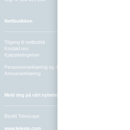
S
J
E
/
Nettbutikken
I
N
S
T
Tilgang til nettbutikk
R
Kontakt oss
U
Kjøpsbetingelser
M
E
Personvernerklæring
og -
beskrivelse
N
Ansvarserklæring
T
E
R
Meld deg på vårt nyhetsbrev Telescope
F
I
B
Bestill Telescope
E
R
www.teleste.com